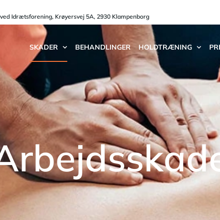
oved Idrætsforening, Krøyersvej 5A, 2930 Klampenborg
SKADER
BEHANDLINGER
HOLDTRÆNING
PR
Arbejdsskad