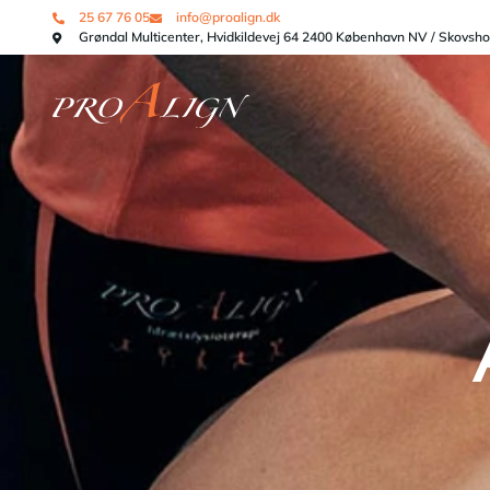
25 67 76 05
info@proalign.dk
Grøndal Multicenter, Hvidkildevej 64 2400 København NV / Skovsh