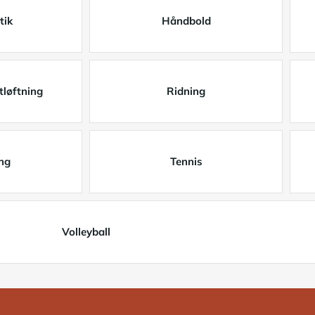
tik
Håndbold
løftning
Ridning
ng
Tennis
Volleyball