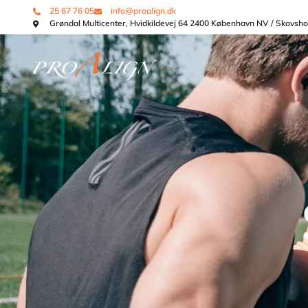
25 67 76 05
info@proalign.dk
Grøndal Multicenter, Hvidkildevej 64 2400 København NV / Skovsh