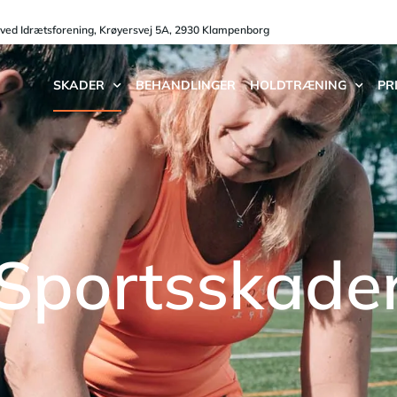
oved Idrætsforening, Krøyersvej 5A, 2930 Klampenborg
SKADER
BEHANDLINGER
HOLDTRÆNING
PR
Sportsskade