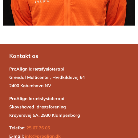
Kontakt os
ProAlign Idrætsfysioterapi
Grøndal Multicenter, Hvidkildevej 64
2400 København NV
ProAlign Idrætsfysioterapi
Skovshoved Idrætsforening
Krøyersvej 5A, 2930 Klampenborg
Telefon:
25 67 76 05
E-mail:
info@proalign.dk