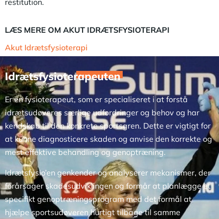
restitution.
LÆS MERE OM AKUT IDRÆTSFYSIOTERAPI
Akut Idrætsfysioterapi
Idrætsfysioterapeuten
Er en fysioterapeut, som er specialiseret i at forstå
idrætsudøveres særlige udfordringer og behov og har
kendskab til den konkrete sportsgren. Dette er vigtigt for
at kunne diagnosticere skaden og anvise den korrekte og
mest effektive behandling og genoptræning.
Idrætsfysio’en genkender og analyserer mekanismer, der
forårsager skadesudviklingen og formår at planlægge et
specifikt genoptræningsprogram med det formål at
hjælpe sportsudøveren hurtigt tilbage til samme