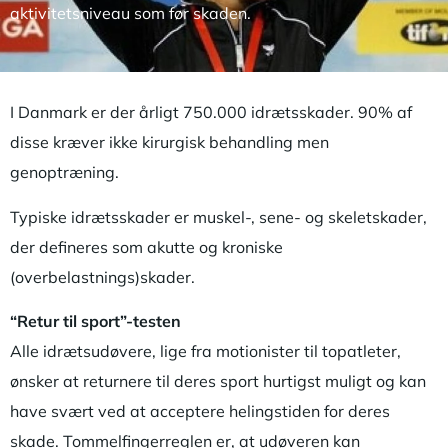
aktivitetsniveau som før skaden.
I Danmark er der årligt 750.000 idrætsskader. 90% af
disse kræver ikke kirurgisk behandling men
genoptræning.
Typiske idrætsskader er muskel-, sene- og skeletskader,
der defineres som akutte og kroniske
(overbelastnings)skader.
“Retur til sport”-testen
Alle idrætsudøvere, lige fra motionister til topatleter,
ønsker at returnere til deres sport hurtigst muligt og kan
have svært ved at acceptere helingstiden for deres
skade. Tommelfingerreglen er, at udøveren kan