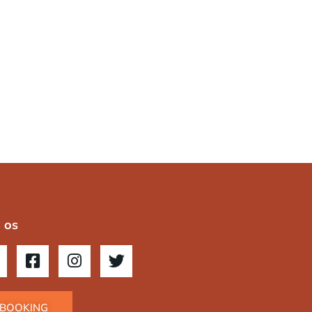
 os
BOOKING