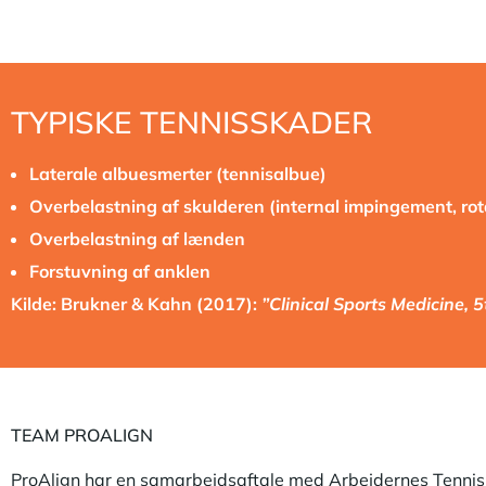
TYPISKE TENNISSKADER
Laterale albuesmerter (tennisalbue)
Overbelastning af skulderen (internal impingement, rot
Overbelastning af lænden
Forstuvning af anklen
Kilde: Brukner & Kahn (2017):
”Clinical Sports Medicine, 5
TEAM PROALIGN
ProAlign har en samarbejdsaftale med Arbejdernes Tennis