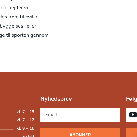
en arbejder vi
s frem til hvilke
ebyggelses- eller
age til sporten gennem
Nyhedsbrev
Følg
kl. 7 – 19
kl. 7 – 17
kl. 9 – 16
ABONNER
Lukket