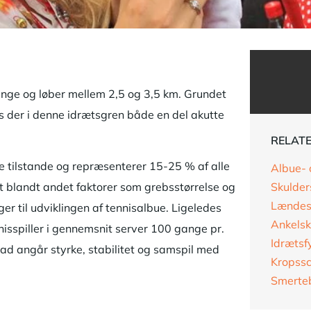
ge og løber mellem 2,5 og 3,5 km. Grundet
es der i denne idrætsgren både en del akutte
RELAT
e tilstande og repræsenterer 15-25 % af alle
Albue- 
Skulder
at blandt andet faktorer som grebsstørrelse og
Lændes
r til udviklingen af tennisalbue. Ligeledes
Ankels
nisspiller i gennemsnit server 100 gange pr.
Idrætsf
ad angår styrke, stabilitet og samspil med
Kropssc
Smerte