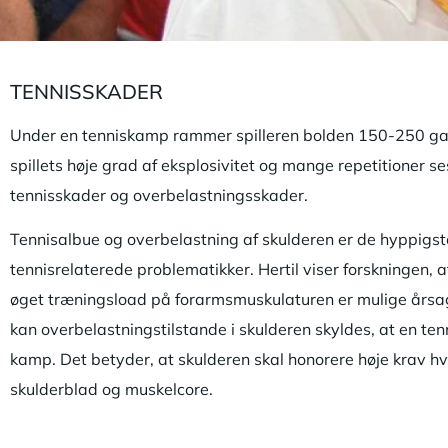
TENNISSKADER
Under en tenniskamp rammer spilleren bolden 150-250 gan
spillets høje grad af eksplosivitet og mange repetitioner s
tennisskader og overbelastningsskader.
Tennisalbue og overbelastning af skulderen er de hyppigst
tennisrelaterede problematikker. Hertil viser forskningen, 
øget træningsload på forarmsmuskulaturen er mulige årsage
kan overbelastningstilstande i skulderen skyldes, at en ten
kamp. Det betyder, at skulderen skal honorere høje krav hv
skulderblad og muskelcore.