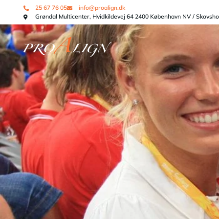
25 67 76 05
info@proalign.dk
Grøndal Multicenter, Hvidkildevej 64 2400 København NV / Skovsh