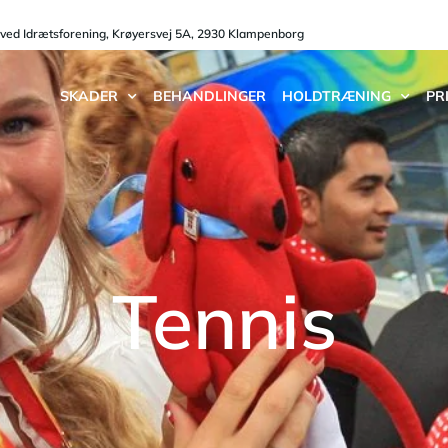
oved Idrætsforening, Krøyersvej 5A, 2930 Klampenborg
SKADER
BEHANDLINGER
HOLDTRÆNING
PR
Tennis