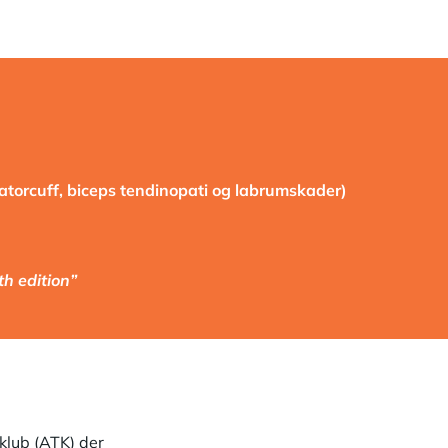
atorcuff, biceps tendinopati og labrumskader)
th edition”
klub (ATK) der