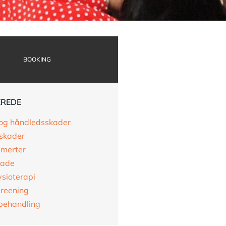
BOOKING
EREDE
og håndledsskader
skader
merter
kade
ysioterapi
reening
behandling