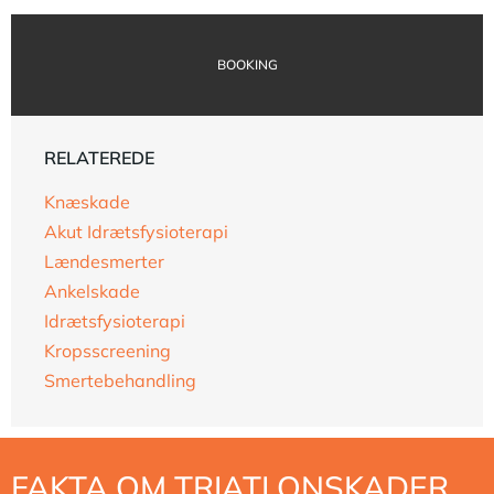
BOOKING
RELATEREDE
Knæskade
Akut Idrætsfysioterapi
Lændesmerter
Ankelskade
Idrætsfysioterapi
Kropsscreening
Smertebehandling
FAKTA OM TRIATLONSKADER