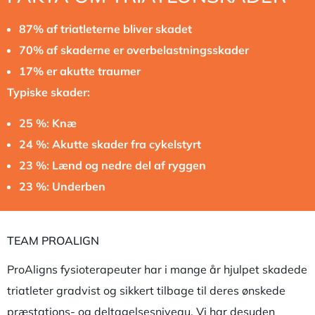
87% af triatleterne bliver skadet
70% af skaderne er overbelastningsskader
17% er akutte traumer
Typiske skader:
25 %: Knæ
24 %: Akutte skader fra cykelstyrt
23 %: Lænd og nedre del af ryggen
23 %: Underben
TEAM PROALIGN
ProAligns fysioterapeuter har i mange år hjulpet skadede
triatleter gradvist og sikkert tilbage til deres ønskede
præstations- og deltagelsesniveau. Vi har desuden